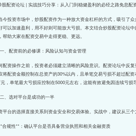
 炒股配资论坛 | 实战技巧分享：从入门到稳健盈利的必经之路免息配
当今投资市场中，炒股配资作为一种放大资金杠杆的方式，吸引了众
好可以加速盈利，用不好则可能放大亏损。本文结合炒股配资论坛中
，帮助大家在配资交易中走得更稳、更远。
# 一、配资前的必修课：风险认知与资金管理
何配资操作之前，投资者必须建立清晰的风险意识。配资论坛中反复强
议将配资金额控制在总资产的30%以内，且单笔交易亏损不超过配资本
万元，单笔最大亏损应控制在5000元左右，这能有效避免因连续亏损
# 二、选对平台是成功的一半
资平台的选择直接关系到资金安全和交易体验。实战中，建议从三个
. **合规性**：确认平台是否具备营业执照和相关金融资质