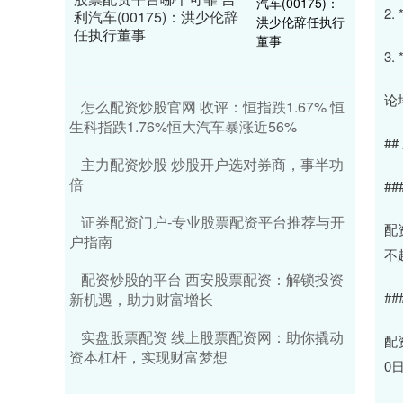
2
利汽车(00175)：洪少伦辞
任执行董事
3
论
怎么配资炒股官网 收评：恒指跌1.67% 恒
生科指跌1.76%恒大汽车暴涨近56%
#
主力配资炒股 炒股开户选对券商，事半功
倍
#
证券配资门户-专业股票配资平台推荐与开
配
户指南
不
配资炒股的平台 西安股票配资：解锁投资
#
新机遇，助力财富增长
实盘股票配资 线上股票配资网：助你撬动
配
资本杠杆，实现财富梦想
0