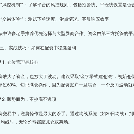
. **风控机制**：了解平台的风控规则，包括预警线、平仓线设置是否
. **交易体验**：测试下单速度、滑点情况、客服响应效率
坛中许多老手推荐优先选择与大型券商合作、资金由第三方托管的平
# 三、实战技巧：如何在配资中稳健盈利
## 1. 仓位管理是核心
资放大了资金，也放大了波动。建议采取“金字塔式建仓法”：初始仓
超过60%。切忌满仓操作，因为配资账户一旦满仓，一个反向波动就
## 2. 顺势而为，不抄底不逃顶
资交易中，逆势操作是最大的杀手。通过均线系统（如20日均线）判
日均线时，无论盈亏都应减仓或离场。