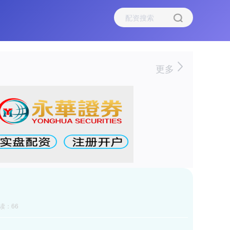
更多
读：66