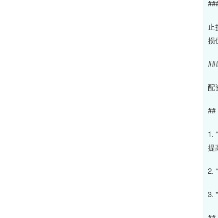
#
止
损
##
配
#
1
提
2
3
#