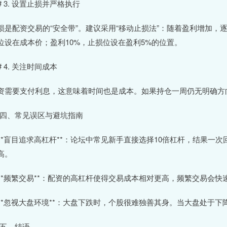
## 3. 设置止损并严格执行
损是配资交易的“安全带”。建议采用“移动止损法”：随着盈利增加，
位设在成本价；盈利10%，止损位设在盈利5%的位置。
# 4. 关注时间成本
资需要支付利息，这意味着时间也是成本。如果持仓一周仍无明确方
# 四、常见误区与避坑指南
. **盲目追求高杠杆**：论坛中常见新手直接选择10倍杠杆，结果一
高。
. **频繁交易**：配资的高杠杆使得交易成本相对更高，频繁交易
. **忽视大盘环境**：大盘下跌时，个股很难独善其身。当大盘处于
# 五、结语