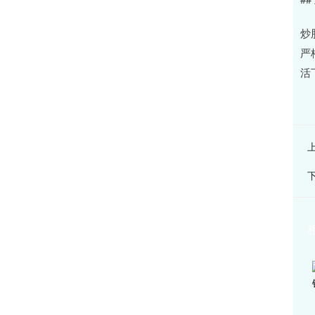
炒
严
活