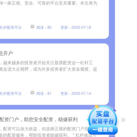
择一家正规、安全、可靠的平台至关重要。本文将为
杠杆配资平台
阅读：80
更新：2026-07-18
息开户
，越来越多的投资者开始关注股票配资这一杠杆工
渐走进大众视野，成为许多投资者扩大资金规模、提
杠杆配资平台
阅读：81
更新：2026-07-14
股配资门户，助您安全配资，稳健获利
，配资可以放大收益，但选择正规的配资门户至关重
的配资服务，帮助投资者稳健获利。 * 杠杆效应可