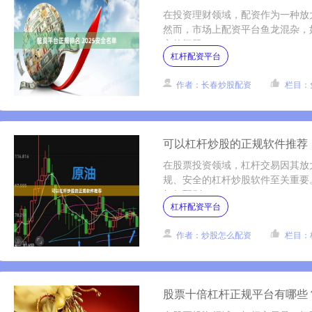
在投资理财领域，配资作为一种放
然而，市场上配资平台鱼龙混杂，
心的问题....
杠杆配资平台
作者：长春炒股配资
栏目：
可以杠杆炒股的正规软件推荐
在股票投资领域，杠杆交易因其放
规、安全的杠杆炒股软件至关重要
如何甄别....
杠杆配资平台
作者：炒股怎么配资
栏目：
股票十倍杠杆正规平台有哪些