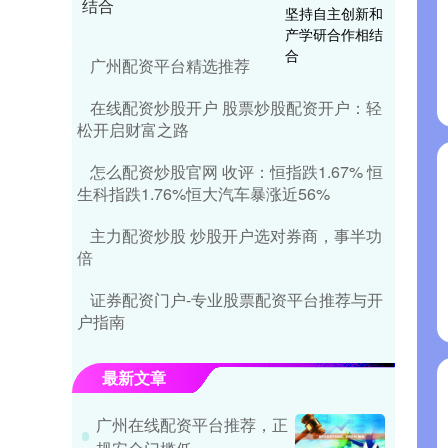
结合
广州配资平台精选推荐
在线配资炒股开户 股票炒股配资开户：轻
松开启财富之路
怎么配资炒股官网 收评：恒指跌1.67% 恒
生科指跌1.76%恒大汽车暴涨近56%
主力配资炒股 炒股开户选对券商，事半功
倍
证券配资门户-专业股票配资平台推荐与开
户指南
最新文章
广州在线配资平台推荐，正