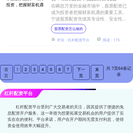
在瞬息万变的金融市场中，股票配资已
成为投资者把握财富机遇的重要工具。
宁波股票配资凭借其专业性、安全性、
灵活性等优势，为投资者提供了强有力
股票配资怎么做的
的支持。 * **放大收....
栏目：杠杆配资平台
阅读：173
共
7
页
64
条记
首
1
2
3
4
5
6
7
下一
末
录
页
页
页
杠杆配资平台
杠杆配资平台受到广大交易者的关注，因其提供了便捷的免
息配资开户服务。这一举措为想要拓展交易机会的用户提供了实
实在在的便利。平台承诺，用户在开户期间无需支付利息，使得
资金使用效率大幅提升。