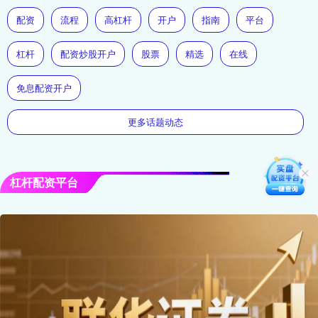
配资
流程
高杠杆
开户
指南
平台
杠杆
配资炒股开户
股票
精选
在线
免息配资开户
更多话题动态
杠杆配资平台