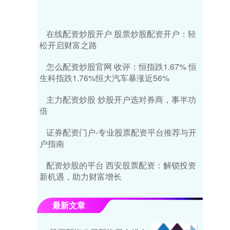
在线配资炒股开户 股票炒股配资开户：轻
松开启财富之路
怎么配资炒股官网 收评：恒指跌1.67% 恒
生科指跌1.76%恒大汽车暴涨近56%
主力配资炒股 炒股开户选对券商，事半功
倍
证券配资门户-专业股票配资平台推荐与开
户指南
配资炒股的平台 西安股票配资：解锁投资
新机遇，助力财富增长
最新文章