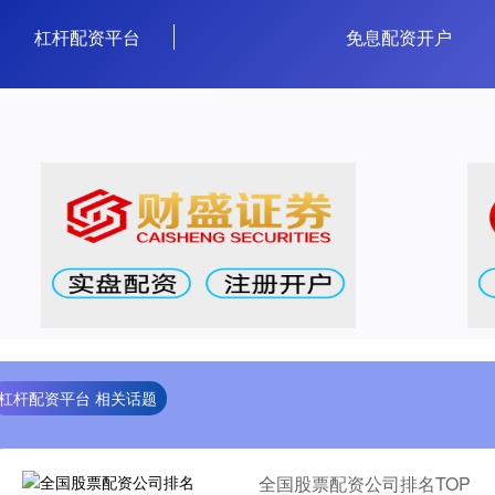
杠杆配资平台
免息配资开户
杠杆配资平台 相关话题
全国股票配资公司排名TOP