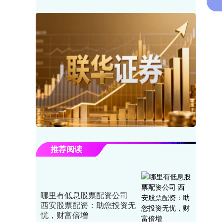
推荐阅读
哪里有低息股票配资公司
西安股票配资：助您投资无
忧，财富倍增