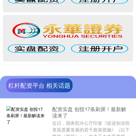
杠杆配资平台 相关话题
配资实盘 创投17条刷屏！最新解
读来了
近日，国务院办公厅印发《促进创业投
资高质量发展的若干政策措施》（以下