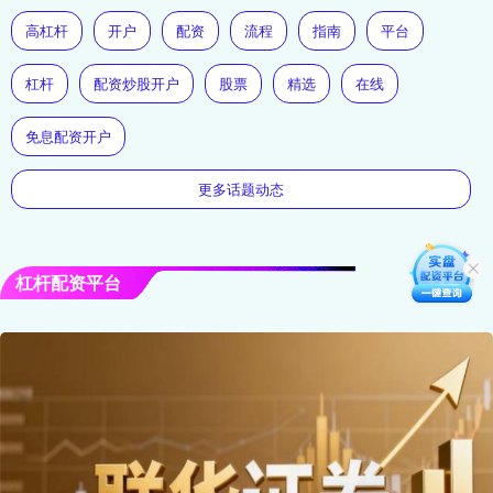
高杠杆
开户
配资
流程
指南
平台
杠杆
配资炒股开户
股票
精选
在线
免息配资开户
更多话题动态
杠杆配资平台