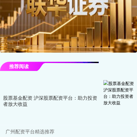
推荐阅读
股票基金配资 沪深股票配资平台：助力投资
者放大收益
广州配资平台精选推荐